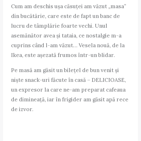
Cum am deschis ușa căsuței am văzut „masa”
din bucătărie, care este de fapt un banc de
lucru de tâmplărie foarte vechi. Unul
asemănător avea și tataia, ce nostalgie m-a
cuprins când l-am văzut… Vesela nouă, de la
Ikea, este așezată frumos într-un blidar.
Pe masă am găsit un bilețel de bun venit și
niște snack-uri făcute în casă – DELICIOASE,
un expresor la care ne-am preparat cafeaua
de dimineață, iar în frigider am găsit apă rece
de izvor.