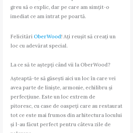
greu să o explic, dar pe care am simțit-o
imediat ce am intrat pe poartă.
Felicitări
OberWood
! Ați reușit să creați un
loc cu adevărat special.
La ce să te aștepți când vii la OberWood?
Așteaptă-te să găsești aici un loc în care vei
avea parte de liniște, armonie, echilibru și
perfecțiune. Este un loc extrem de
pitoresc, cu case de oaspeți care au restaurat
tot ce este mai frumos din arhitectura locului
și l-au făcut perfect pentru câteva zile de