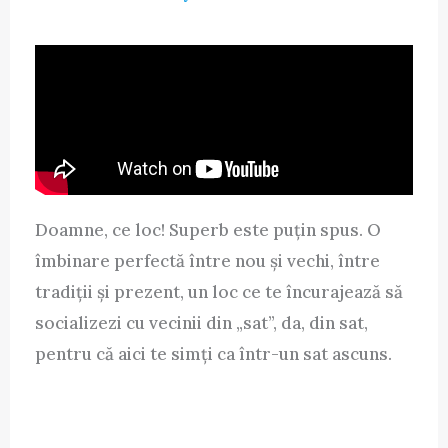
Doamne, ce loc! Superb este puțin spus. O
îmbinare perfectă între nou și vechi, între
tradiții și prezent, un loc ce te încurajează să
socializezi cu vecinii din „sat”, da, din sat,
pentru că aici te simți ca într-un sat ascuns.