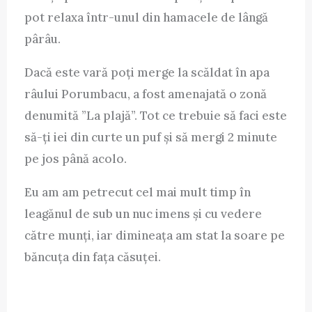
pot relaxa într-unul din hamacele de lângă
pârâu.
Dacă este vară poți merge la scăldat în apa
râului Porumbacu, a fost amenajată o zonă
denumită ”La plajă”. Tot ce trebuie să faci este
să-ți iei din curte un puf și să mergi 2 minute
pe jos până acolo.
Eu am am petrecut cel mai mult timp în
leagănul de sub un nuc imens și cu vedere
către munți, iar dimineața am stat la soare pe
băncuța din fața căsuței.