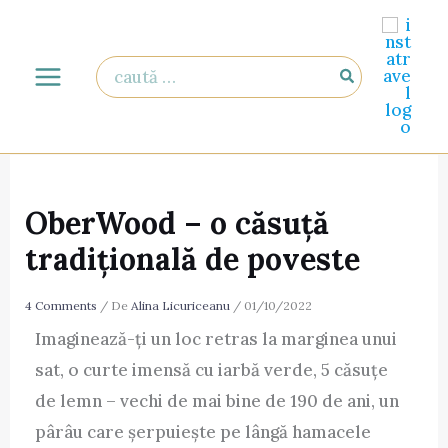
Skip
to
Search
content
for:
OberWood – o căsuță
tradițională de poveste
4 Comments
/ De
Alina Licuriceanu
/
01/10/2022
Imaginează-ți un loc retras la marginea unui
sat, o curte imensă cu iarbă verde, 5 căsuțe
de lemn – vechi de mai bine de 190 de ani, un
pârâu care șerpuiește pe lângă hamacele