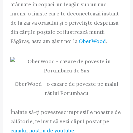
atârnate în copaci, un leagăn sub un nuc
imens, o liniște care te deconectează instant
de la zarva orașului și o priveliște desprinsă
din cărțile poștale ce ilustrează munții
Făgăraș, asta am găsit noi la
OberWood
.
OberWood - o cazare de poveste pe malul
râului Porumbacu
Înainte să-ți povestesc impresiile noastre de
călătorie, te invit să vezi clipul postat pe
canalul nostru de youtube
: